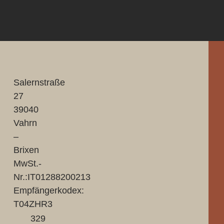
Salernstraße
27
39040
Vahrn
–
Brixen
MwSt.-
Nr.:IT01288200213
Empfängerkodex:
T04ZHR3
329