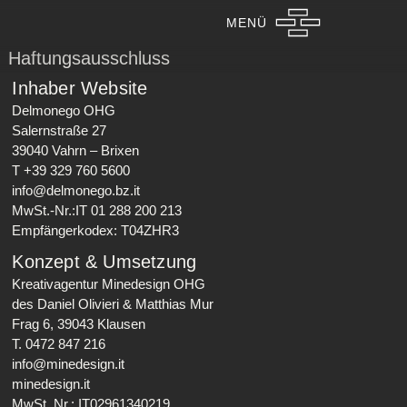
MENÜ
Haftungsausschluss
Inhaber Website
Delmonego OHG
Salernstraße 27
39040 Vahrn – Brixen
T +39 329 760 5600
info@delmonego.bz.it
MwSt.-Nr.:IT 01 288 200 213
Empfängerkodex: T04ZHR3
Konzept & Umsetzung
Kreativagentur Minedesign OHG
des Daniel Olivieri & Matthias Mur
Frag 6, 39043 Klausen
T. 0472 847 216
info@minedesign.it
minedesign.it
MwSt. Nr.: IT02961340219